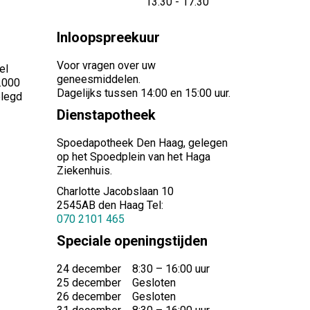
tot
13.30
- 17.30
Inloopspreekuur
Voor vragen over uw
el
geneesmiddelen.
5.000
Dagelijks tussen 14:00 en 15:00 uur.
elegd
Dienstapotheek
Spoedapotheek Den Haag, gelegen
op het Spoedplein van het Haga
Ziekenhuis.
Charlotte Jacobslaan 10
2545AB den Haag Tel:
070 2101 465
Speciale openingstijden
24 december 8:30 – 16:00 uur
25 december Gesloten
26 december Gesloten