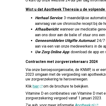
U kunt op onze website 24 uur per dag informat
Wist u dat Apotheek Theresia u de volgende
Herhaal Service
: 3-maandelijkse automati
aanvraag van uw chronische recept bij de h
Afhaalbericht
: wanneer uw medicatie geree
aan ons door aan de balie of stuur ons ee
Geneesmiddelen Uitgifte Automaat
: 24/7
aan via een van onze medewerkers in de ap
Uw Zorg Online App
: download de app en 
Contracten met zorgverzekeraars 2024
Via onze beroepsorganisatie,
de KNMP
, is er ee
2023
omgaan met de vergoeding van apotheekzo
uw zorgverzekering te heroverwegen.
Klik
hier
om de brochure te bekijken.
Vitamine D en combinaties van Vitamine D met e
zorgverzekering vergoed vanaf 1 januari 2023.
Zie aub. voor meer informatie
Apotheek.nl