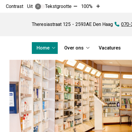
Tekst
Tekst
Contrast
Tekstgrootte
100%
Uit
verkleinen
vergroten
Apotheek
met
met
Theresia
Theresiastraat
125
2593AE
Den Haag
Tel:
070-
10%
10%
Hoofdmenu
Home
Over ons
Vacatures
Home
Over
submenu
ons
submenu