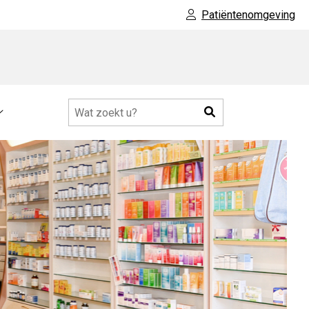
Patiëntenomgeving
Zoeken
Meer
submenu