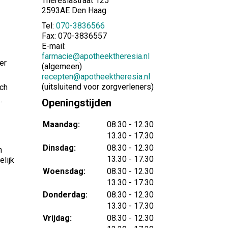
Theresiastraat 125
2593AE Den Haag
Tel:
070-3836566
Fax: 070-3836557
E-mail:
farmacie@apotheektheresia.nl
er
(algemeen)
recepten@apotheektheresia.nl
(uitsluitend voor zorgverleners)
ich
.
Openingstijden
tot
Maandag:
08.30
- 12.30
tot
13.30
- 17.30
tot
Dinsdag:
08.30
- 12.30
n
tot
13.30
- 17.30
lijk
tot
Woensdag:
08.30
- 12.30
tot
13.30
- 17.30
tot
Donderdag:
08.30
- 12.30
tot
13.30
- 17.30
tot
Vrijdag:
08.30
- 12.30