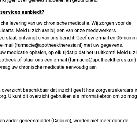
ie krijgen over geneesmiddelen en gezondheid.
 services aanbiedt?
sche levering van uw chronische medicatie. Wij zorgen voor de
uisarts. Meld u zich aan bij een van onze medewerkers.
d staat, ontvangt u van ons bericht. Geef uw e-mail en 06-numm
n e-mail (farmacie@apotheektheresia.nl) met uw gegevens.
 uw medicatie ophalen, op elk tijdstip dat het u uitkomt! Meld u z
otheek of stuur ons een e-mail (farmacie@apotheektheresia.nl) 
vraag uw chronische medicatie eenvoudig aan.
n
overzicht
beschikbaar dat inzicht geeft hoe zorgverzekeraars
i
rg. U kunt
dit overzicht
gebruiken als informatiebron om zo moge
en ander geneesmiddel (Calcium), worden niet meer door de