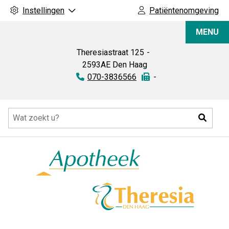
Instellingen
Patiëntenomgeving
Apotheek
MENU
Theresia
Theresiastraat
125
2593AE
Den Haag
Tel:
070-3836566
Fax:
-
Hoofdmenu
Zoeke