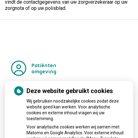
vindt de contactgegevens van uw zorgverzekeraar op uw
zorgnota of op uw polisblad.
Patiënten
omgeving
Deze website gebruikt cookies
Regel met
gemak
Wij gebruiken noodzakelijke cookies zodat deze
Uw Zorg
website goed kan werken. Voor analytische
cookies en externe inhoud vragen wij uw
online
toestemming.
aanvragen
Herhaalrecepten
Voor analytische cookies werken wij samen met
aanvragen
Anticonceptiemiddelen
Matomo en Google Analytics. Voor externe inhoud